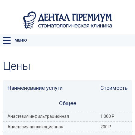
ГЛАВНАЯ
О КЛИНИКЕ
УСЛУГИ
МЕНЮ
ЦЕНЫ
Цены
НАША КОМАНДА
КОНТАКТЫ
Наименование услуги
Стоимость
Общее
Анастезия инфильтрационная
1 000 Р
Анастезия аппликационная
200 Р