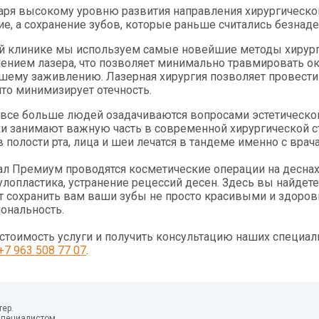
аря высокому уровню развития направления хирургическ
ие, а сохранение зубов, которые раньше считались безна
й клинике мы используем самые новейшие методы хирургич
ением лазера, что позволяет минимально травмировать ок
шему заживлению. Лазерная хирургия позволяет провести
что минимизирует отечность.
 все больше людей озадачиваются вопросами эстетическо
ки занимают важную часть в современной хирургической с
в полости рта, лица и шеи лечатся в тандеме именно с вра
ал Премиум проводятся косметические операции на деснах,
улопластика, устранение рецессий десен. Здесь вы найдет
т сохранить вам ваши зубы не просто красивыми и здоровы
ональность.
 стоимость услуги и получить консультацию наших специа
+7 963 508 77 07
.
ер.
специалистом.