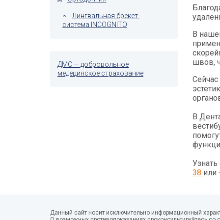
Благод
Лингвальная брекет-
удален
система INCOGNITO
В наше
примен
скорей
швов, 
ДМС — добровольное
медецинское страхование
Сейчас
эстети
органо
В Дент
вестиб
помогу
функци
Узнать
38
или
Данный сайт носит исключительно информационный характ
О возможных противопоказаниях проконсультируйтесь со 