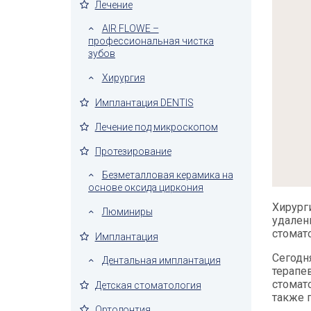
Лечение
AIR FLOWE –
профессиональная чистка
зубов
Хирургия
Имплантация DENTIS
Лечение под микроскопом
Протезирование
Безметалловая керамика на
основе оксида циркония
Хирург
Люминиры
удален
стомато
Имплантация
Сегодн
Дентальная имплантация
терапе
стомат
Детская стоматология
также 
Ортодонтия