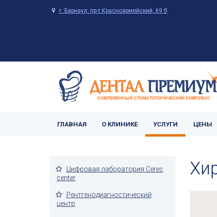
г. Барнаул, пр-т Красноармейский, 69 б
ГЛАВНАЯ
О КЛИНИКЕ
УСЛУГИ
ЦЕНЫ
Хи
Цифровая лаборатория Cerec
center
Рентгенодиагностический
центр