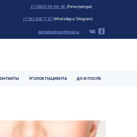
+7 (3852) 59‒08‒38
(Регистратура)
+7 963 508 77 07
(WhatsApp и Telegram)
dentalpremium@mail.ru
ОНТАКТЫ
УГОЛОК ПАЦИЕНТА
ДО И ПОСЛЕ